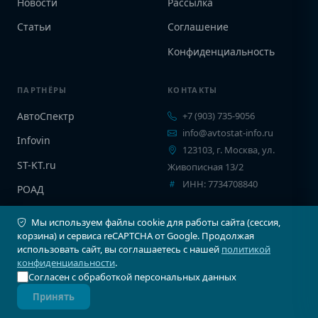
Новости
Рассылка
Статьи
Соглашение
Конфиденциальность
ПАРТНЁРЫ
КОНТАКТЫ
АвтоСпектр
+7 (903) 735-9056
info@avtostat-info.ru
Infovin
123103, г. Москва, ул.
ST-KT.ru
Живописная 13/2
ИНН: 7734708840
РОАД
EPCINFO
Мы используем файлы cookie для работы сайта (сессия,
корзина) и сервиса reCAPTCHA от Google. Продолжая
использовать сайт, вы соглашаетесь с нашей
политикой
конфиденциальности
.
Согласен с обработкой персональных данных
© 2026 Автостат Инфо. Все права защищены.
Принять
Карта сайта
Соглашение
Конфиденциальность