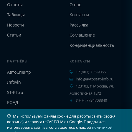
Отчёты
О нас
Таблицы
Контакты
Новости
Рассылка
Статьи
Соглашение
Конфиденциальность
ПАРТНЁРЫ
КОНТАКТЫ
АвтоСпектр
+7 (903) 735-9056
info@avtostat-info.ru
Infovin
123103, г. Москва, ул.
ST-KT.ru
Живописная 13/2
ИНН: 7734708840
РОАД
EPCINFO
Мы используем файлы cookie для работы сайта (сессия,
корзина) и сервиса reCAPTCHA от Google. Продолжая
использовать сайт, вы соглашаетесь с нашей
политикой