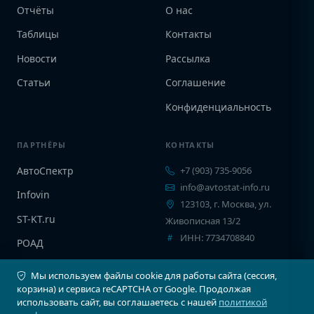
Отчёты
О нас
Таблицы
Контакты
Новости
Рассылка
Статьи
Соглашение
Конфиденциальность
ПАРТНЁРЫ
КОНТАКТЫ
АвтоСпектр
+7 (903) 735-9056
info@avtostat-info.ru
Infovin
123103, г. Москва, ул.
ST-KT.ru
Живописная 13/2
ИНН: 7734708840
РОАД
EPCINFO
Мы используем файлы cookie для работы сайта (сессия,
корзина) и сервиса reCAPTCHA от Google. Продолжая
использовать сайт, вы соглашаетесь с нашей
политикой