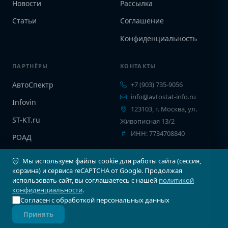
Новости
Рассылка
Статьи
Соглашение
Конфиденциальность
ПАРТНЁРЫ
КОНТАКТЫ
АвтоСпектр
+7 (903) 735-9056
info@avtostat-info.ru
Infovin
123103, г. Москва, ул.
ST-KT.ru
Живописная 13/2
ИНН: 7734708840
РОАД
EPCINFO
Мы используем файлы cookie для работы сайта (сессия,
корзина) и сервиса reCAPTCHA от Google. Продолжая
использовать сайт, вы соглашаетесь с нашей
политикой
конфиденциальности
.
Согласен с обработкой персональных данных
© 2026 Автостат Инфо. Все права защищены.
Принять
Карта сайта
Соглашение
Конфиденциальность