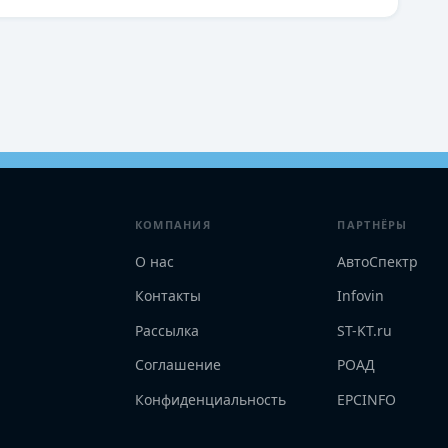
КОМПАНИЯ
ПАРТНЁРЫ
О нас
АвтоСпектр
Контакты
Infovin
Рассылка
ST-KT.ru
Соглашение
РОАД
Конфиденциальность
EPCINFO