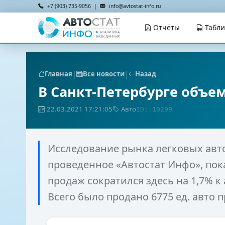
+7 (903) 735-9056 |
info@avtostat-info.ru
Отчёты
Табл
|
|
Главная
Все новости
Назад
В Санкт-Петербурге объе
22.03.2021 17:21:05
Авто
ID: 10299
Исследование рынка легковых авт
проведенное «Автостат Инфо», пока
продаж сократился здесь на 1,7% к
Всего было продано 6775 ед. авто 