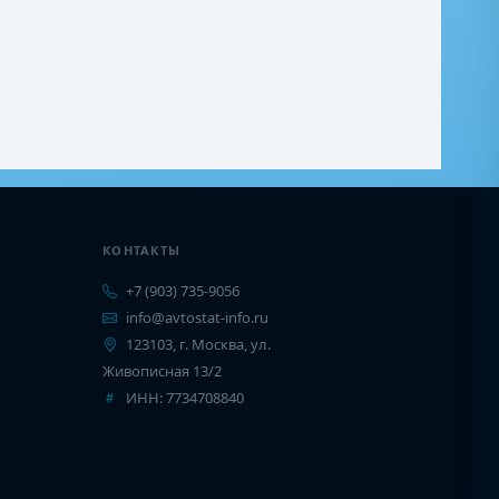
КОНТАКТЫ
+7 (903) 735-9056
info@avtostat-info.ru
123103, г. Москва, ул.
Живописная 13/2
ИНН: 7734708840