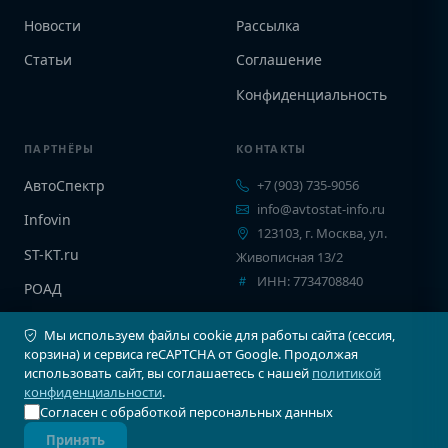
Новости
Рассылка
Статьи
Соглашение
Конфиденциальность
ПАРТНЁРЫ
КОНТАКТЫ
АвтоСпектр
+7 (903) 735-9056
info@avtostat-info.ru
Infovin
123103, г. Москва, ул.
ST-KT.ru
Живописная 13/2
ИНН: 7734708840
РОАД
EPCINFO
Мы используем файлы cookie для работы сайта (сессия,
корзина) и сервиса reCAPTCHA от Google. Продолжая
использовать сайт, вы соглашаетесь с нашей
политикой
конфиденциальности
.
Согласен с обработкой персональных данных
© 2026 Автостат Инфо. Все права защищены.
Принять
Карта сайта
Соглашение
Конфиденциальность