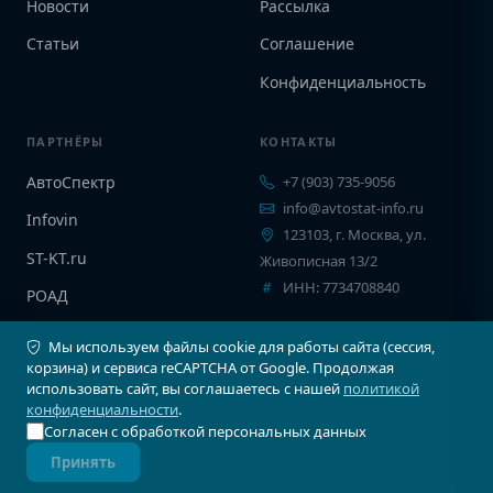
Новости
Рассылка
Статьи
Соглашение
Конфиденциальность
ПАРТНЁРЫ
КОНТАКТЫ
АвтоСпектр
+7 (903) 735-9056
info@avtostat-info.ru
Infovin
123103, г. Москва, ул.
ST-KT.ru
Живописная 13/2
ИНН: 7734708840
РОАД
EPCINFO
Мы используем файлы cookie для работы сайта (сессия,
корзина) и сервиса reCAPTCHA от Google. Продолжая
использовать сайт, вы соглашаетесь с нашей
политикой
конфиденциальности
.
Согласен с обработкой персональных данных
© 2026 Автостат Инфо. Все права защищены.
Принять
Карта сайта
Соглашение
Конфиденциальность