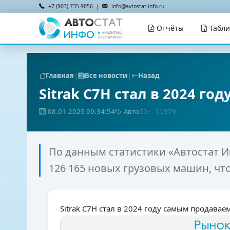
+7 (903) 735-9056 |
info@avtostat-info.ru
Отчёты
Табл
|
|
Главная
Все новости
Назад
Sitrak C7H стал в 2024 г
08.01.2025 09:34:54
Авто
ID: 11979
По данным статистики «Автостат Ин
126 165 новых грузовых машин, что
Sitrak C7H стал в 2024 году самым продава