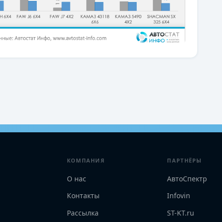
КОМПАНИЯ
ПАРТНЁРЫ
О нас
АвтоСпектр
Контакты
Infovin
Рассылка
ST-KT.ru