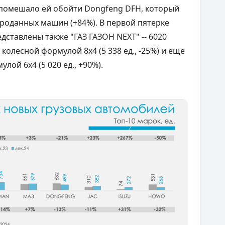
не помешало ей обойти Dongfeng DFH, который
проданных машин (+84%). В первой пятерке
дставлены также "ГАЗ ГАЗОН NEXT" -- 6020
колесной формулой 8x4 (5 338 ед., -25%) и еще
улой 6x4 (5 020 ед., +90%).