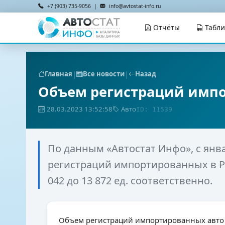
+7 (903) 735-9056 |
info@avtostat-info.ru
Отчёты
Табл
|
|
Главная
Все новости
Назад
Объем регистраций импо
28.03.2023 13:52:58
Авто
ID: 11539
По данным «Автостат Инфо», с янв
регистраций импортированных в Р
042 до 13 872 ед. соответственно.
Объем регистраций импортированных авто