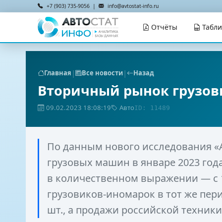
+7 (903) 735-9056 |
info@avtostat-info.ru
Отчёты
Табл
|
|
Главная
Все новости
Назад
Вторичный рынок грузов
09.02.2023 18:08:19
Авто
ID: 11489
По данным нового исследования «
грузовых машин в январе 2023 год
в количественном выражении — с 1
грузовиков-иномарок в тот же пери
шт., а продажи российской техники 