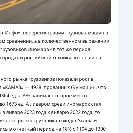
ат Инфо», перерегистрации грузовых машин в
вом сравнении, а в количественном выражении
и грузовиков-иномарок в тот же период
, а продажи российской техники возросли на
чного рынка грузовиков показали рост в
т «КАМАЗ» — 4938 проданных б/у машин, что
364 ед. «ГАЗ» занимает второе место:
до 1673 ед. А лидером среди иномарок стал
в январе 2023 года к январю 2022 года, то
оричного рынка грузовиков входят Scania и
сь в отчетный период на 18% с 1104 до 1300