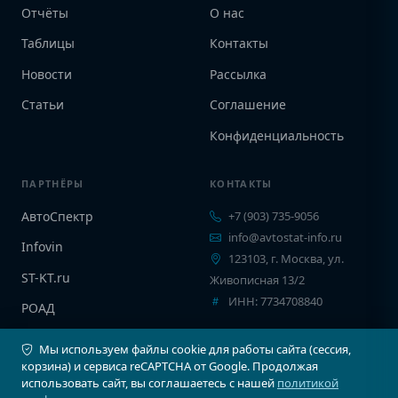
Отчёты
О нас
Таблицы
Контакты
Новости
Рассылка
Статьи
Соглашение
Конфиденциальность
ПАРТНЁРЫ
КОНТАКТЫ
АвтоСпектр
+7 (903) 735-9056
info@avtostat-info.ru
Infovin
123103, г. Москва, ул.
ST-KT.ru
Живописная 13/2
ИНН: 7734708840
РОАД
EPCINFO
Мы используем файлы cookie для работы сайта (сессия,
корзина) и сервиса reCAPTCHA от Google. Продолжая
использовать сайт, вы соглашаетесь с нашей
политикой