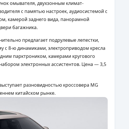
сунок омывателя, двухзонным климат-
водителя с памятью настроек, аудиосистемой с
м, камерой заднего вида, панорамной
вери багажника.
нительно предлагает подрулевые лепестки,
му с 8-ю динамиками, электроприводом кресла
едним парктроником, камерами кругового
набором электронных ассистентов. Цена — 3,5
выступает разновидностью кроссовера MG
реннем китайском рынке.