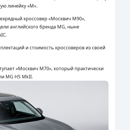
ую линейку «М».
рехрядный кроссовер «Москвич М90»,
дели английского бренда
MG, ныне
AIC.
плектаций и стоимость кроссоверов из своей
тупает «Москвич М70», который практически
и MG HS MkII.