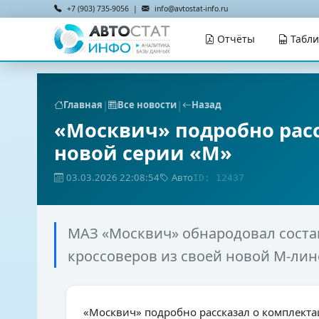
+7 (903) 735-9056 |
info@avtostat-info.ru
Отчёты
Табл
|
|
Главная
Все новости
Назад
«Москвич» подробно расс
новой серии «М»
03.03.2026 22:08:54
Авто
ID: 12437
МАЗ «Москвич» обнародовал соста
кроссоверов из своей новой М-ли
«Москвич» подробно рассказал о комплекта