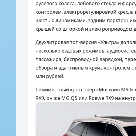
рулевого колеса, лобового стекла и фор
контролем, электрорегулировкой кресла 
шестью динамиками, задним парктронико
крышей со шторкой и электроприводом д
Двухлитровая топ-версия «Ультра» допол
несколько ездовых режимов, аудиосисте
пассажира, беспроводной зарядкой, пер
обзора и адаптивным круиз-контролем с 
млн рублей.
Семиместный кроссовер «Москвич М90» 
RX9, он же MG QS или Roewe RX9 на внут