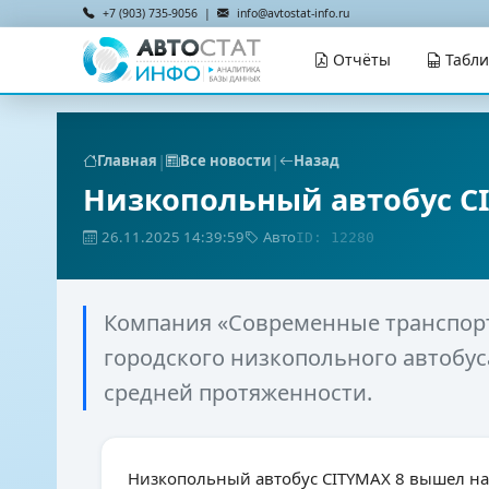
+7 (903) 735-9056 |
info@avtostat-info.ru
Отчёты
Табл
|
|
Главная
Все новости
Назад
Низкопольный автобус CI
26.11.2025 14:39:59
Авто
ID: 12280
Компания «Современные транспор
городского низкопольного автобу
средней протяженности.
Низкопольный автобус CITYMAX 8 вышел на