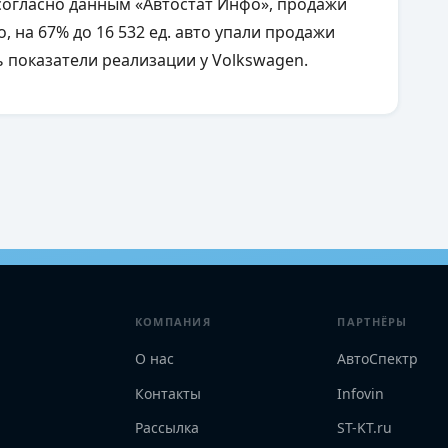
 согласно данным «Автостат Инфо», продажи
о, на 67% до 16 532 ед. авто упали продажи
ь показатели реализации у Volkswagen.
КОМПАНИЯ
ПАРТНЁРЫ
О нас
АвтоСпектр
Контакты
Infovin
Рассылка
ST-KT.ru