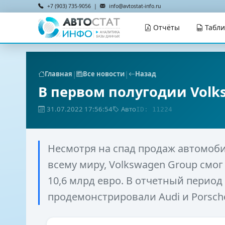
+7 (903) 735-9056 |
info@avtostat-info.ru
Отчёты
Табл
|
|
Главная
Все новости
Назад
В первом полугодии Vol
31.07.2022 17:56:54
Авто
ID: 11224
Несмотря на спад продаж автомоби
всему миру, Volkswagen Group смог
10,6 млрд евро. В отчетный период
продемонстрировали Audi и Porsche