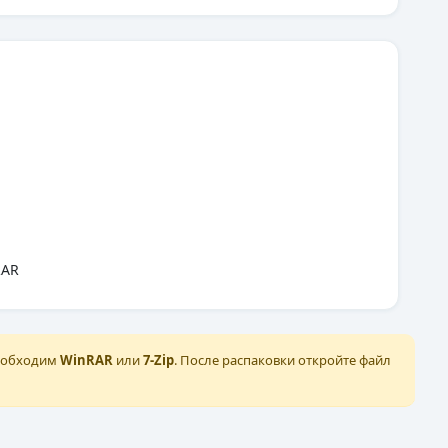
RAR
необходим
WinRAR
или
7-Zip
. После распаковки откройте файл