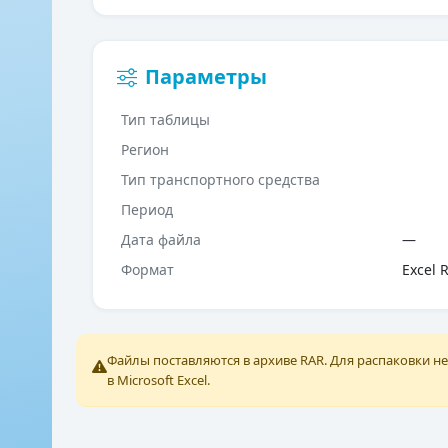
Параметры
Тип таблицы
Регион
Тип транспортного средства
Период
Дата файла
—
Формат
Excel 
Файлы поставляются в архиве RAR. Для распаковки 
в Microsoft Excel.