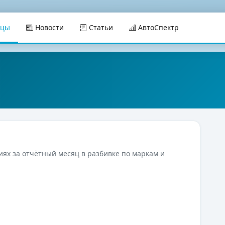
ицы
Новости
Статьи
АвтоСпектр
иях за отчётный месяц в разбивке по маркам и