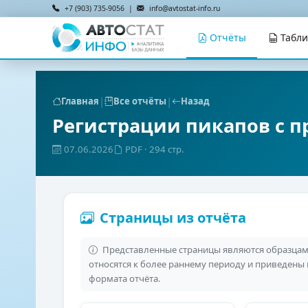
+7 (903) 735-9056 |
info@avtostat-info.ru
Отчёты
Табл
|
|
Главная
Все отчёты
Назад
Регистрации пикапов с п
07.06.2026
PDF
· 294 стр.
Страницы из отчёта
Представленные страницы являются образцами
относятся к более раннему периоду и приведены
формата отчёта.