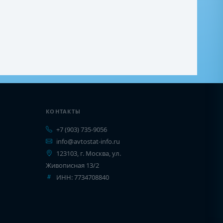
КОНТАКТЫ
+7 (903) 735-9056
info@avtostat-info.ru
123103, г. Москва, ул.
Живописная 13/2
ИНН: 7734708840