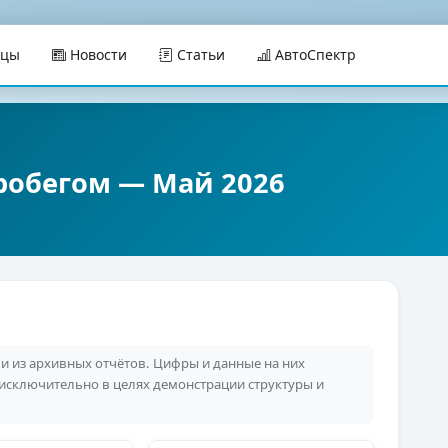
ицы
Новости
Статьи
АвтоСпектр
робегом — Май 2026
 из архивных отчётов. Цифры и данные на них
 исключительно в целях демонстрации структуры и