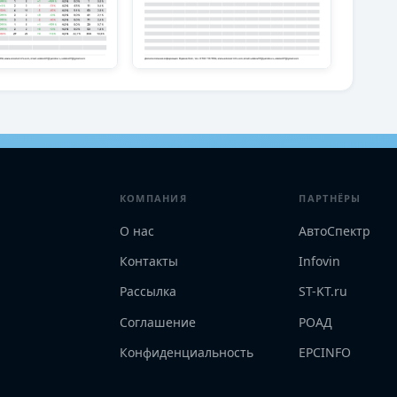
КОМПАНИЯ
ПАРТНЁРЫ
О нас
АвтоСпектр
Контакты
Infovin
Рассылка
ST-KT.ru
Соглашение
РОАД
Конфиденциальность
EPCINFO