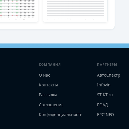
КОМПАНИЯ
ПАРТНЁРЫ
О нас
АвтоСпектр
Контакты
Infovin
Рассылка
ST-KT.ru
Соглашение
РОАД
Конфиденциальность
EPCINFO