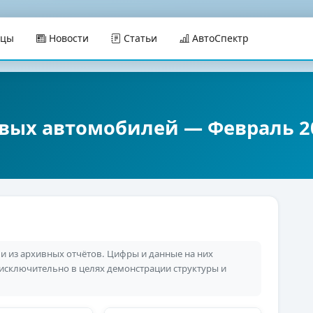
ицы
Новости
Статьи
АвтоСпектр
овых автомобилей — Февраль 2
 из архивных отчётов. Цифры и данные на них
 исключительно в целях демонстрации структуры и