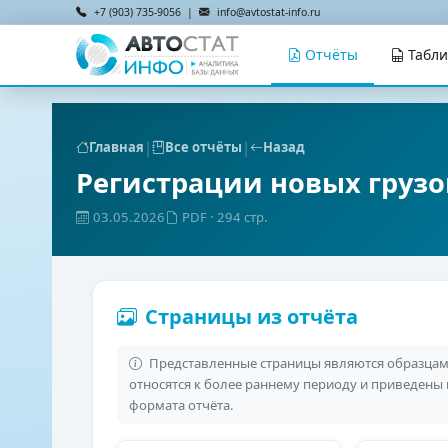
+7 (903) 735-9056 |
info@avtostat-info.ru
Отчёты
Табл
|
|
Главная
Все отчёты
Назад
Регистрации новых груз
03.05.2026
PDF
· 294 стр.
Страницы из отчёта
Представленные страницы являются образцами
относятся к более раннему периоду и приведены
формата отчёта.