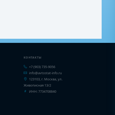
КОНТАКТЫ
+7 (903) 735-9056
info@avtostat-info.ru
123103, г. Москва, ул.
Живописная 13/2
ИНН: 7734708840