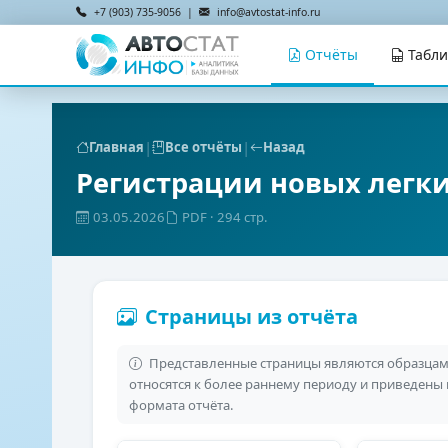
+7 (903) 735-9056 |
info@avtostat-info.ru
Отчёты
Табл
|
|
Главная
Все отчёты
Назад
Регистрации новых легк
03.05.2026
PDF
· 294 стр.
Страницы из отчёта
Представленные страницы являются образцами
относятся к более раннему периоду и приведены
формата отчёта.