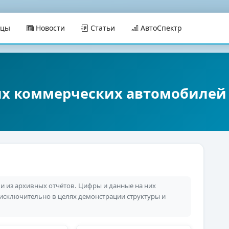
ицы
Новости
Статьи
АвтоСпектр
их коммерческих автомобилей 
 из архивных отчётов. Цифры и данные на них
 исключительно в целях демонстрации структуры и