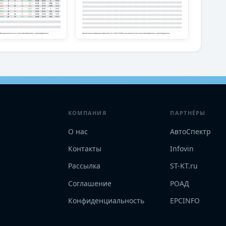
КОМПАНИЯ
ПАРТНЁРЫ
О нас
АвтоСпектр
Контакты
Infovin
Рассылка
ST-KT.ru
Соглашение
РОАД
Конфиденциальность
EPCINFO