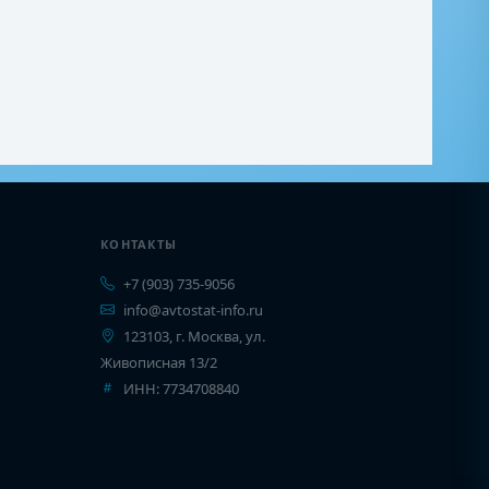
КОНТАКТЫ
+7 (903) 735-9056
info@avtostat-info.ru
123103, г. Москва, ул.
Живописная 13/2
ИНН: 7734708840