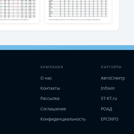
КОМПАНИЯ
ПАРТНЁРЫ
О нас
АвтоСпектр
Контакты
Infovin
Рассылка
ST-KT.ru
Соглашение
РОАД
Конфиденциальность
EPCINFO