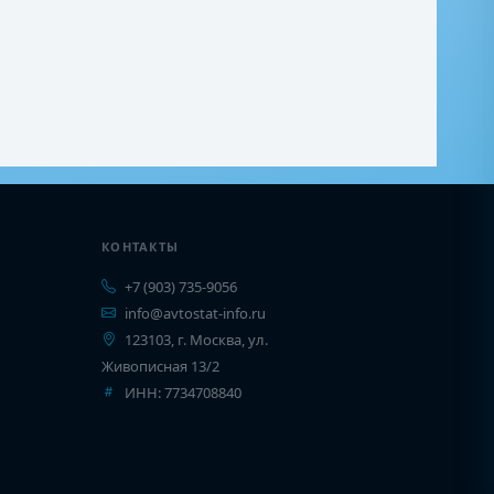
КОНТАКТЫ
+7 (903) 735-9056
info@avtostat-info.ru
123103, г. Москва, ул.
Живописная 13/2
ИНН: 7734708840