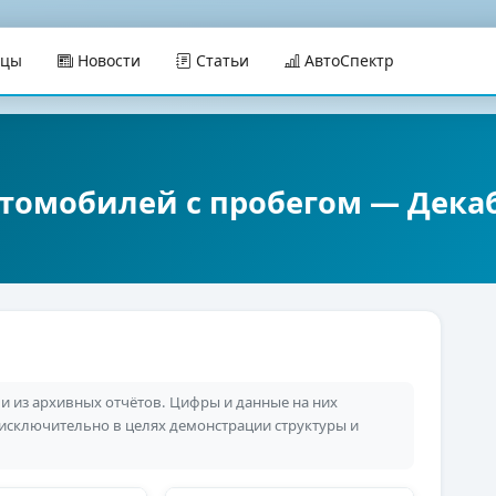
ицы
Новости
Статьи
АвтоСпектр
томобилей с пробегом — Декаб
 из архивных отчётов. Цифры и данные на них
 исключительно в целях демонстрации структуры и