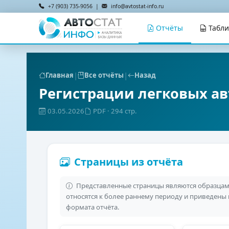
+7 (903) 735-9056 |
info@avtostat-info.ru
Отчёты
Табл
|
|
Главная
Все отчёты
Назад
Регистрации легковых ав
03.05.2026
PDF
· 294 стр.
Страницы из отчёта
Представленные страницы являются образцами
относятся к более раннему периоду и приведены
формата отчёта.