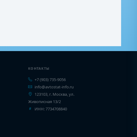
КОНТАКТЫ
+7 (903) 735-9056
info@avtostat-info.ru
123103, г. Москва, ул.
Живописная 13/2
ИНН: 7734708840