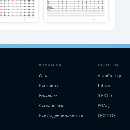
КОМПАНИЯ
ПАРТНЁРЫ
О нас
АвтоСпектр
Контакты
Infovin
Рассылка
ST-KT.ru
Соглашение
РОАД
Конфиденциальность
EPCINFO