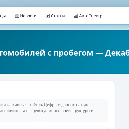
ицы
Новости
Статьи
АвтоСпектр
томобилей с пробегом — Декаб
 из архивных отчётов. Цифры и данные на них
 исключительно в целях демонстрации структуры и