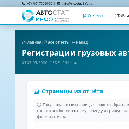
+7 (903) 735-9056 |
info@avtostat-info.ru
Отчёты
Табл
|
|
Главная
Все отчёты
Назад
Регистрации грузовых ав
03.05.2026
PDF
· 294 стр.
Страницы из отчёта
Представленные страницы являются образцами
относятся к более раннему периоду и приведены
формата отчёта.