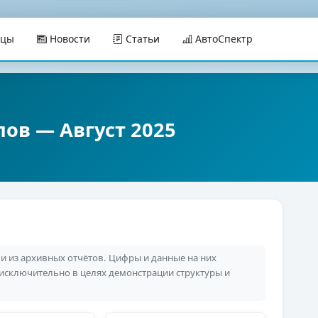
ицы
Новости
Статьи
АвтоСпектр
ов — Август 2025
 из архивных отчётов. Цифры и данные на них
 исключительно в целях демонстрации структуры и