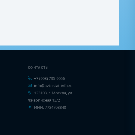
КОНТАКТЫ
+7 (903) 735-9056
info@avtostat-info.ru
123103, г. Москва, ул.
Живописная 13/2
ИНН: 7734708840