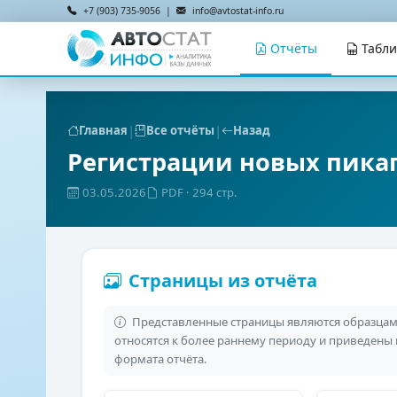
+7 (903) 735-9056 |
info@avtostat-info.ru
Отчёты
Табл
|
|
Главная
Все отчёты
Назад
Регистрации новых пикап
03.05.2026
PDF
· 294 стр.
Страницы из отчёта
Представленные страницы являются образцами
относятся к более раннему периоду и приведены
формата отчёта.