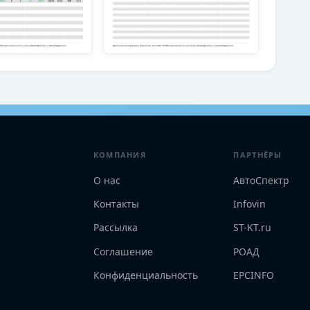
КОМПАНИЯ
ПАРТНЁРЫ
О нас
АвтоСпектр
Контакты
Infovin
Рассылка
ST-KT.ru
Соглашение
РОАД
Конфиденциальность
EPCINFO