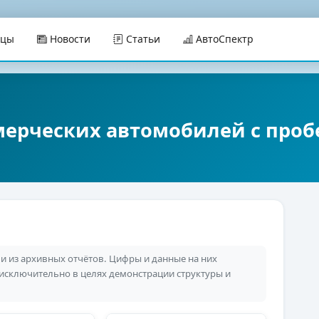
ицы
Новости
Статьи
АвтоСпектр
мерческих автомобилей с проб
 из архивных отчётов. Цифры и данные на них
 исключительно в целях демонстрации структуры и