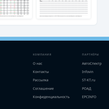
КОМПАНИЯ
ПАРТНЁРЫ
О нас
АвтоСпектр
Контакты
Infovin
Рассылка
ST-KT.ru
Соглашение
РОАД
Конфиденциальность
EPCINFO