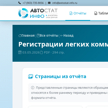
+7 (903) 735-9056 |
info@avtostat-info.ru
Отчёты
Табл
|
|
Главная
Все отчёты
Назад
Регистрации легких ком
03.05.2026
PDF
· 294 стр.
Страницы из отчёта
Представленные страницы являются образцами
относятся к более раннему периоду и приведены
формата отчёта.