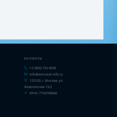
КОНТАКТЫ
+7 (903) 735-9056
info@avtostat-info.ru
123103, г. Москва, ул.
Живописная 13/2
ИНН: 7734708840