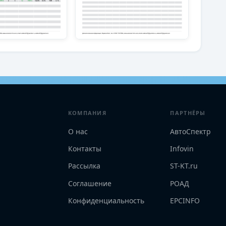
КОМПАНИЯ
ПАРТНЁРЫ
О нас
АвтоСпектр
Контакты
Infovin
Рассылка
ST-KT.ru
Соглашение
РОАД
Конфиденциальность
EPCINFO