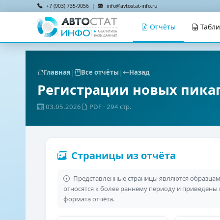
+7 (903) 735-9056 |
info@avtostat-info.ru
Отчёты
Табл
|
|
Главная
Все отчёты
Назад
Регистрации новых пика
03.05.2026
PDF
· 294 стр.
Страницы из отчёта
Представленные страницы являются образцами
относятся к более раннему периоду и приведены
формата отчёта.