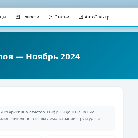
ицы
Новости
Статьи
АвтоСпектр
пов — Ноябрь 2024
 из архивных отчётов. Цифры и данные на них
 исключительно в целях демонстрации структуры и