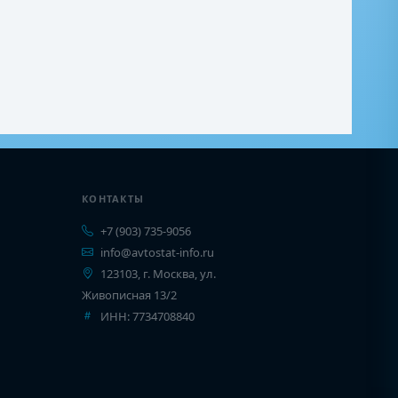
КОНТАКТЫ
+7 (903) 735-9056
info@avtostat-info.ru
123103, г. Москва, ул.
Живописная 13/2
ИНН: 7734708840