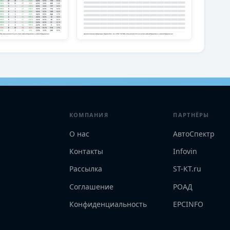
КОМПАНИЯ
ПАРТНЁРЫ
О нас
АвтоСпектр
Контакты
Infovin
Рассылка
ST-KT.ru
Соглашение
РОАД
Конфиденциальность
EPCINFO