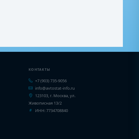
КОНТАКТЫ
+7 (903) 735-9056
info@avtostat-info.ru
123103, г. Москва, ул.
Живописная 13/2
ИНН: 7734708840