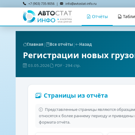
+7 (903) 735-9056 |
info@avtostat-info.ru
Отчёты
Табл
|
|
Главная
Все отчёты
Назад
Регистрации новых груз
03.05.2026
PDF
· 294 стр.
Страницы из отчёта
Представленные страницы являются образцами
относятся к более раннему периоду и приведены
формата отчёта.