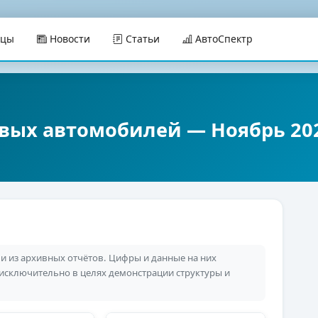
ицы
Новости
Статьи
АвтоСпектр
овых автомобилей — Ноябрь 20
 из архивных отчётов. Цифры и данные на них
 исключительно в целях демонстрации структуры и