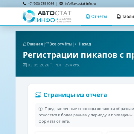
+7 (903) 735-9056 |
info@avtostat-info.ru
Отчёты
Табл
|
|
Главная
Все отчёты
Назад
Регистрации пикапов с п
03.05.2026
PDF
· 294 стр.
Страницы из отчёта
Представленные страницы являются образцами
относятся к более раннему периоду и приведены
формата отчёта.