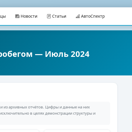
ицы
Новости
Статьи
АвтоСпектр
робегом — Июль 2024
 из архивных отчётов. Цифры и данные на них
 исключительно в целях демонстрации структуры и