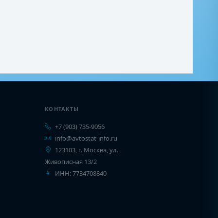
КОНТАКТЫ
+7 (903) 735-9056
info@avtostat-info.ru
123103, г. Москва, ул.
Живописная 13/2
ИНН: 7734708840