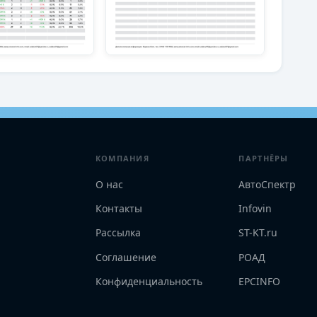
КОМПАНИЯ
ПАРТНЁРЫ
О нас
АвтоСпектр
Контакты
Infovin
Рассылка
ST-KT.ru
Соглашение
РОАД
Конфиденциальность
EPCINFO