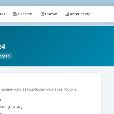
ицы
Новости
Статьи
АвтоСпектр
24
едств
рированного автомобильного парка России.
а
 спецтехнику
ам