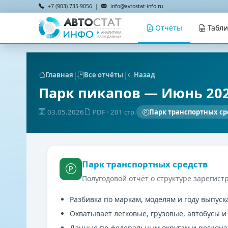
+7 (903) 735-9056 |
info@avtostat-info.ru
Отчёты
Табл
|
|
Главная
Все отчёты
Назад
Парк пикапов — Июнь 20
03.05.2026
PDF
· 201 стр.
Парк транспортных ср
Парк транспортных средств
Полугодовой отчёт о структуре зарегист
Разбивка по маркам, моделям и году выпуск
Охватывает легковые, грузовые, автобусы и
Данные по федеральным округам и регион