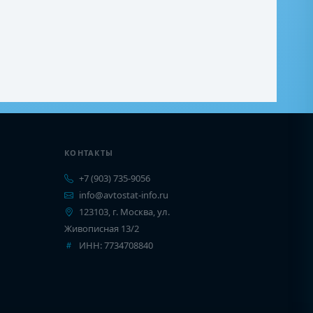
КОНТАКТЫ
+7 (903) 735-9056
info@avtostat-info.ru
123103, г. Москва, ул.
Живописная 13/2
ИНН: 7734708840