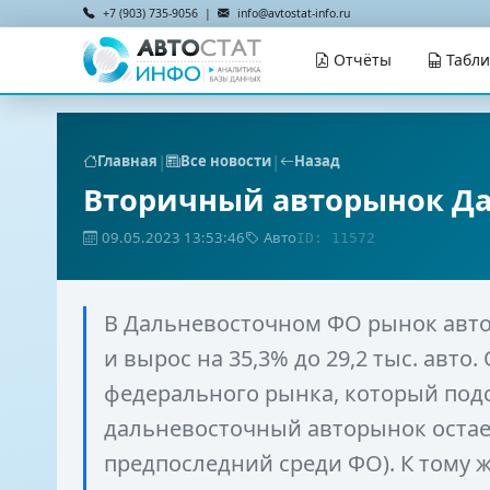
+7 (903) 735-9056 |
info@avtostat-info.ru
Отчёты
Табл
|
|
Главная
Все новости
Назад
Вторичный авторынок Да
09.05.2023 13:53:46
Авто
ID: 11572
В Дальневосточном ФО рынок авто
и вырос на 35,3% до 29,2 тыс. авто
федерального рынка, который подско
дальневосточный авторынок остае
предпоследний среди ФО). К тому ж