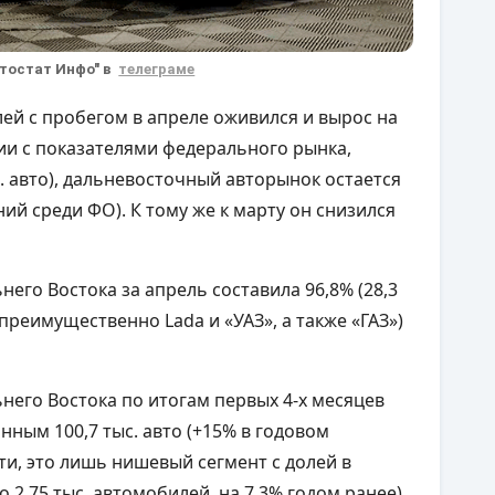
втостат Инфо" в
телеграме
й с пробегом в апреле оживился и вырос на
ении с показателями федерального рынка,
с. авто), дальневосточный авторынок остается
ий среди ФО). К тому же к марту он снизился
его Востока за апрель составила 96,8% (28,3
 (преимущественно L
ada
и «УАЗ», а также «ГАЗ»)
его Востока по итогам первых 4-х месяцев
анным 100,7 тыс. авто (+15% в годовом
ти, это лишь нишевый сегмент с долей в
 2,75 тыс. автомобилей, на 7,3% годом ранее).