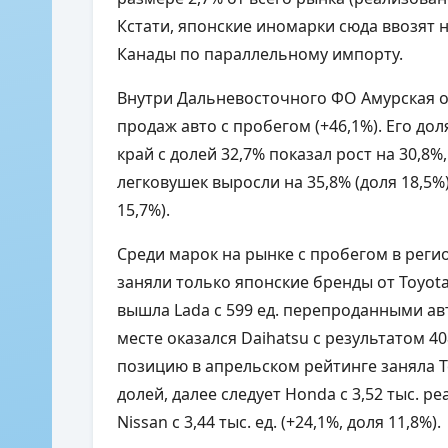
Кстати, японские иномарки сюда ввозят н
Канады по параллельному импорту.
Внутри Дальневосточного ФО Амурская о
продаж авто с пробегом (+46,1%). Его до
край с долей 32,7% показал рост на 30,8
легковушек выросли на 35,8% (доля 18,5%),
15,7%).
Среди марок на рынке с пробегом в регио
заняли только японские бренды от Toyota
вышла
Lada
с 599 ед. перепроданными авт
месте оказался Daihatsu с результатом 4
позицию в апрельском рейтинге заняла Toy
долей, далее следует Honda с 3,52 тыс. р
Nissan с 3,44 тыс. ед. (+24,1%, доля 11,8%).