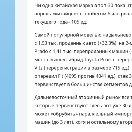
Ни одна китайская марка в топ-30 пока ч
апрель «китайцев» с пробегом было реали
текущего года– 105 ед.
Самой популярной моделью на дальневост
с 1,93 тыс. проданных авто (+32,3%), на 2
Prado
с 1,41 тыс. перепроданных машин (+45
место вышел гибрид Toyota
Pruis
с перере
Vitz
(перерегистрации в размере 715 ед.).
опередил Fit (4095 против 4041 ед.), став
первенствует в большинстве сегментов
Дальневосточный вторичный рынок все т
которые первенствуют здесь вот уже 30 л
может «обрубить» параллельный импорт, 
машин (до 3 лет), хотя и остальному вто