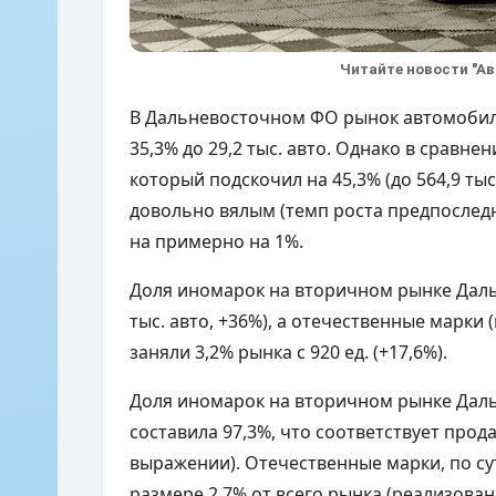
Читайте новости "А
В Дальневосточном ФО рынок автомобиле
35,3% до 29,2 тыс. авто. Однако в сравн
который подскочил на 45,3% (до 564,9 ты
довольно вялым (темп роста предпоследн
на примерно на 1%.
Доля иномарок на вторичном рынке Дальн
тыс. авто, +36%), а отечественные марки
заняли 3,2% рынка с 920 ед. (+17,6%).
Доля иномарок на вторичном рынке Дальн
составила 97,3%, что соответствует прод
выражении). Отечественные марки, по су
размере 2,7% от всего рынка (реализовано