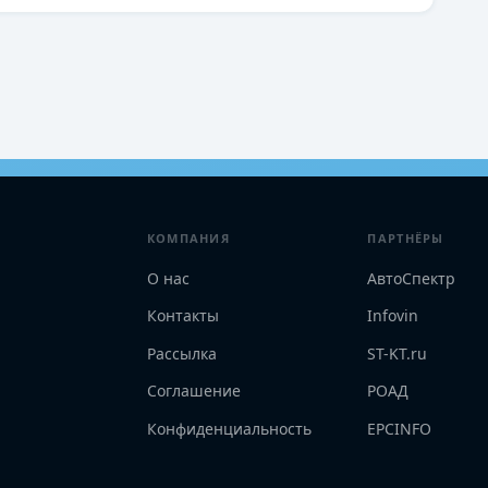
КОМПАНИЯ
ПАРТНЁРЫ
О нас
АвтоСпектр
Контакты
Infovin
Рассылка
ST-KT.ru
Соглашение
РОАД
Конфиденциальность
EPCINFO