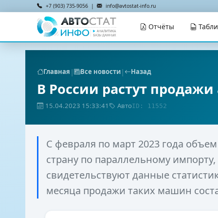
+7 (903) 735-9056 |
info@avtostat-info.ru
Отчёты
Табл
|
|
Главная
Все новости
Назад
В России растут продажи
15.04.2023 15:33:41
Авто
ID: 11552
С февраля по март 2023 года объе
страну по параллельному импорту, 
свидетельствуют данные статистик
месяца продажи таких машин соста