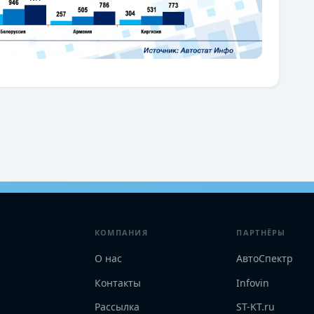
КОМПАНИЯ
ПАРТНЁРЫ
О нас
АвтоСпектр
Контакты
Infovin
Рассылка
ST-KT.ru