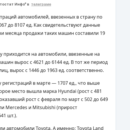
втостат Инфо" в
телеграме
страций автомобилей, ввезенных в страну по
67 до 8107 ед. Как свидетельствуют данные
три месяца продажи таких машин составили 19
у приходится на автомобили, ввезенные на
ашин вырос с 4621 до 6144 ед. В тот же период
иц, вырос с 1446 до 1963 ед. соответственно.
у регистраций в марте — 1707 ед., что выше
торое место вышла марка Hyundai (рост с 481
показавший рост с февраля по март с 502 до 649
ли Mercedes и Mitsubishi (прирост
641 шт.).
ли автомобили Toyota. А именно: Toyota Land