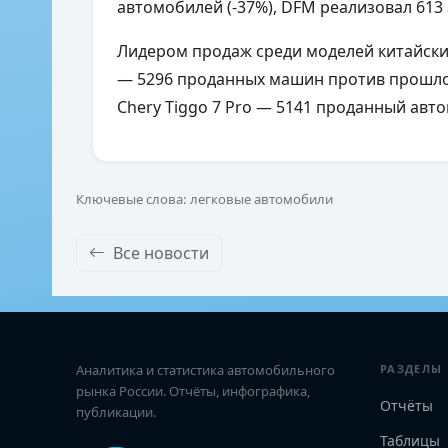
автомобилей (-37%), DFM реализовал 613
Лидером продаж среди моделей китайских 
— 5296 проданных машин против прошлог
Chery Tiggo 7 Pro — 5141 проданный авто
Ключевые слова: легковые автомобили
Все новости
Аналитика и статистика автомобильного
РАЗДЕЛЫ
рынка России. Отчёты, инфографика,
Отчёты
публикации.
Таблицы