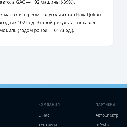
 авто, а GAC — 192 машины (-39%).
марок в первом полугодии стал Haval Jolion
одних 1022 ед. Второй результат показал
мобиль (годом ранее — 6173 ед.).
КОМПАНИЯ
ПАРТНЁРЫ
О нас
АвтоСпектр
Контакты
Infovin