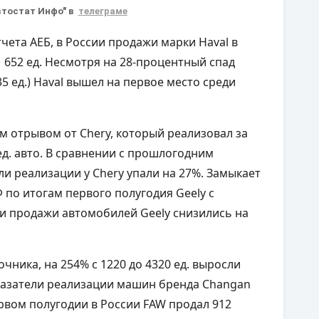
втостат Инфо" в
телеграме
тчета АЕБ, в России продажи марки Haval в
 652 ед. Несмотря на 28-процентный спад
5 ед.) Haval вышел на первое место среди
им отрывом от Chery, который реализовал за
ед. авто. В сравнении с прошлогодним
ели реализации у Chery упали на 27%. Замыкает
 по итогам первого полугодия Geely с
ии продажи автомобилей Geely снизились на
чника, на 254% с 1220 до 4320 ед. выросли
казатели реализации машин бренда Changan
первом полугодии в России FAW продал 912