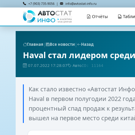
+7 (903) 735-9056 |
info@avtostat-info.ru
Отчёты
Табл
|
|
Главная
Все новости
Назад
Haval стал лидером среди
07.07.2022 17:28:07
Авто
ID: 11164
Как стало известно «Автостат Инфо
Haval в первом полугодии 2022 года
процентный спад продаж к результат
вышел на первое место среди кита