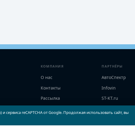
КОМПАНИЯ
ПАРТНЁРЫ
О нас
АвтоСпектр
Контакты
Infovin
Рассылка
ST-KT.ru
Соглашение
РОАД
) и сервиса reCAPTCHA от Google. Продолжая использовать сайт, вы
Конфиденциальность
EPCINFO