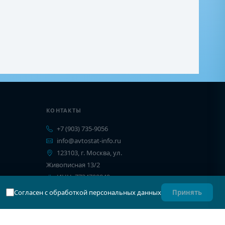
КОНТАКТЫ
+7 (903) 735-9056
info@avtostat-info.ru
123103, г. Москва, ул.
Живописная 13/2
ИНН: 7734708840
Согласен с обработкой персональных данных
Принять