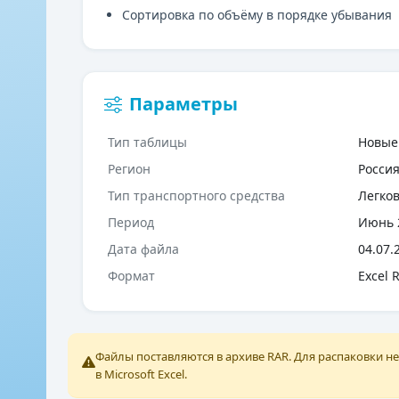
Сортировка по объёму в порядке убывания
Параметры
Тип таблицы
Новые
Регион
Росси
Тип транспортного средства
Легко
Период
Июнь 
Дата файла
04.07.
Формат
Excel 
Файлы поставляются в архиве RAR. Для распаковки 
в Microsoft Excel.