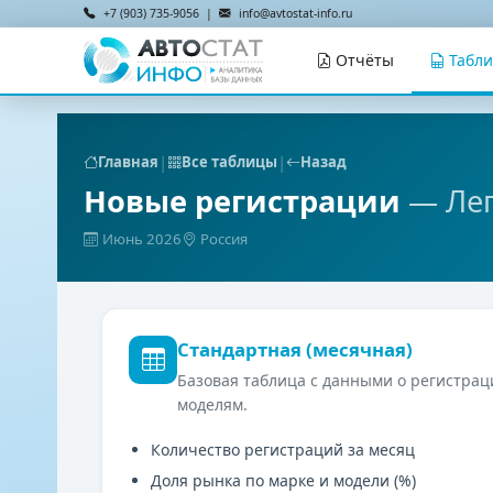
+7 (903) 735-9056 |
info@avtostat-info.ru
Отчёты
Табл
|
|
Главная
Все таблицы
Назад
Новые регистрации
— Ле
Июнь 2026
Россия
Стандартная (месячная)
Базовая таблица с данными о регистрац
моделям.
Количество регистраций за месяц
Доля рынка по марке и модели (%)