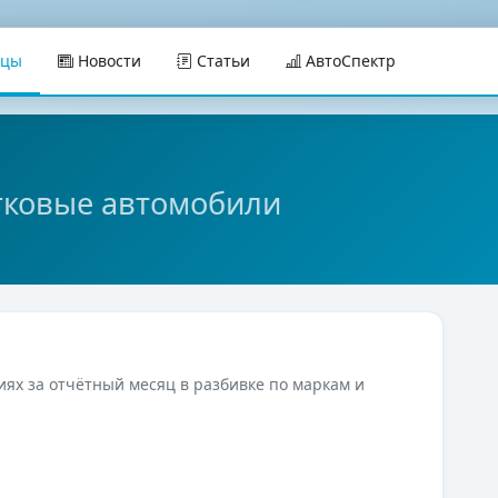
ицы
Новости
Статьи
АвтоСпектр
гковые автомобили
иях за отчётный месяц в разбивке по маркам и