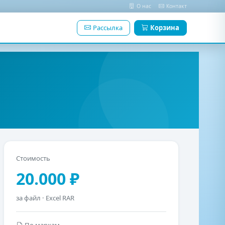
О нас
Контакт
Рассылка
Корзина
Стоимость
20.000 ₽
за файл · Excel RAR