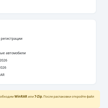
 регистрации
я
вые автомобили
2026
2026
RAR
необходим
WinRAR
или
7-Zip
. После распаковки откройте файл