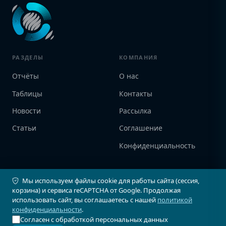
РАЗДЕЛЫ
КОМПАНИЯ
Отчёты
О нас
Таблицы
Контакты
Новости
Рассылка
Статьи
Соглашение
Конфиденциальность
ПАРТНЁРЫ
КОНТАКТЫ
Мы используем файлы cookie для работы сайта (сессия,
корзина) и сервиса reCAPTCHA от Google. Продолжая
АвтоСпектр
+7 (903) 735-9056
использовать сайт, вы соглашаетесь с нашей
политикой
info@avtostat-info.ru
Infovin
конфиденциальности
.
123103, г. Москва, ул.
Согласен с обработкой персональных данных