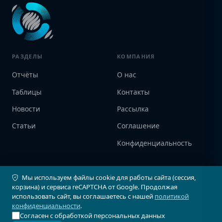
РАЗДЕЛЫ
КОМПАНИЯ
Отчёты
О нас
Таблицы
Контакты
Новости
Рассылка
Статьи
Соглашение
Конфиденциальность
ПАРТНЁРЫ
КОНТАКТЫ
Мы используем файлы cookie для работы сайта (сессия,
корзина) и сервиса reCAPTCHA от Google. Продолжая
АвтоСпектр
+7 (903) 735-9056
использовать сайт, вы соглашаетесь с нашей
политикой
info@avtostat-info.ru
Infovin
конфиденциальности
.
123103, г. Москва, ул.
Согласен с обработкой персональных данных