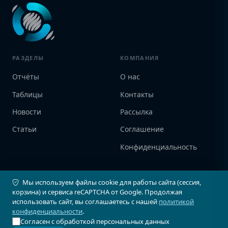
РАЗДЕЛЫ
КОМПАНИЯ
Отчёты
О нас
Таблицы
Контакты
Новости
Рассылка
Статьи
Соглашение
Конфиденциальность
ПАРТНЁРЫ
КОНТАКТЫ
Мы используем файлы cookie для работы сайта (сессия,
корзина) и сервиса reCAPTCHA от Google. Продолжая
АвтоСпектр
+7 (903) 735-9056
использовать сайт, вы соглашаетесь с нашей
политикой
info@avtostat-info.ru
Infovin
конфиденциальности
.
123103, г. Москва, ул.
Согласен с обработкой персональных данных