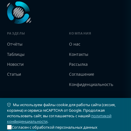
РАЗДЕЛЫ
КОМПАНИЯ
Отчёты
О нас
Таблицы
Контакты
Новости
Рассылка
Статьи
Соглашение
Конфиденциальность
ПАРТНЁРЫ
КОНТАКТЫ
Мы используем файлы cookie для работы сайта (сессия,
корзина) и сервиса reCAPTCHA от Google. Продолжая
АвтоСпектр
+7 (903) 735-9056
использовать сайт, вы соглашаетесь с нашей
политикой
info@avtostat-info.ru
Infovin
конфиденциальности
.
123103, г. Москва, ул.
Согласен с обработкой персональных данных